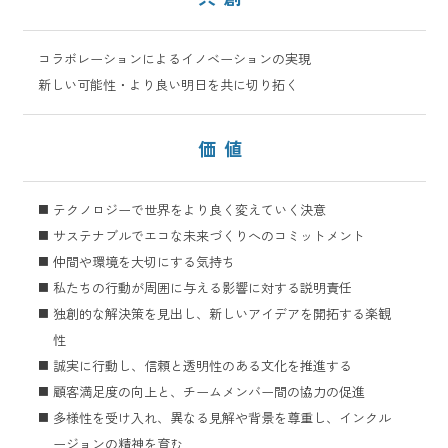
コラボレーションによるイノベーションの実現
新しい可能性・より良い明日を共に切り拓く
価値
テクノロジーで世界をより良く変えていく決意
サステナブルでエコな未来づくりへのコミットメント
仲間や環境を大切にする気持ち
私たちの行動が周囲に与える影響に対する説明責任
独創的な解決策を見出し、新しいアイデアを開拓する楽観
性
誠実に行動し、信頼と透明性のある文化を推進する
顧客満足度の向上と、チームメンバー間の協力の促進
多様性を受け入れ、異なる見解や背景を尊重し、インクル
ージョンの精神を育む