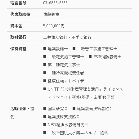
電話番号
03-6865-6586
代表取締役
佐藤鶴童
資本金
5,000,000円
取引銀行
三井住友銀行・みずほ銀行
保有資格
建築設備士
一級管工事施工管理士
一級電気施工管理士
甲種消防設備士
第一種電気工事士
一種冷凍機械責任者
健康住宅アドバイザー
UNITT「知的財産管理と活用」ライセンス・
アソシエイト研修(基礎・応用)修了証
活動団体・協
国策研究会
建築設備技術者協会
会
建築技術支援協会
NPO給排水設備研究会
一般社団法人水素エネルギー協会